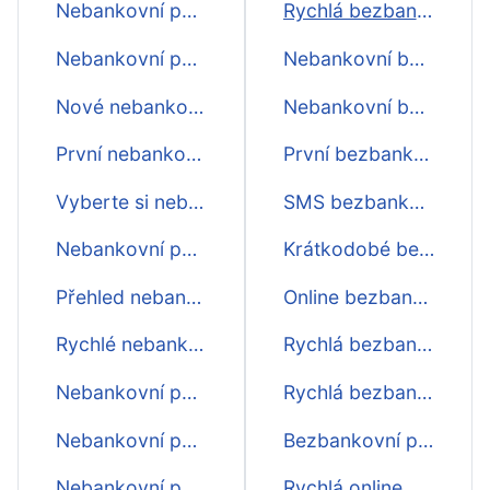
Nebankovní půjčky fintil
Rychlá bezbankovní půjčka
Nebankovní půjčky vzum
Nebankovní bezbankovní půjčka
Nové nebankovní půjčky
Nebankovní bezbankovní půjčka ihned
První nebankovní půjčka zdarma
První bezbankovní půjčka zdarma
Vyberte si nebankovní půjčku
SMS bezbankovní půjčka
Nebankovní půjčka ihned na ruku
Krátkodobé bezbankovní půjčky
Přehled nebankovních půjček
Online bezbankovní půjčka ihned na účet
Rychlé nebankovní půjčky před výplatou
Rychlá bezbankovní půjčka před výplatou
Nebankovní půjčky bez doložení příjmu
Rychlá bezbankovní půjčka do výplaty
Nebankovní půjčky před výplatou
Bezbankovní půjčka online ihned na účet nonstop
Nebankovní půjčka na op
Rychlá online bezbankovní půjčka