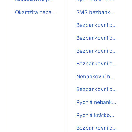
Okamžitá nebankovní půjčka
SMS bezbankovní půjčka ihned
Bezbankovní půjčka na účet ještě dnes
Bezbankovní peníze ihned na účet
Bezbankovní půjčka online ihned na účet
Bezbankovní půjčka o víkendu ihned na účet
Nebankovní bezbankovní půjčka ihned na účet
Bezbankovní půjčky do výplaty první zdarma
Rychlá nebankovní bezbankovní půjčka
Rychlá krátkodobá bezbankovní půjčka před výplatou
Bezbankovní okamžítá půjčka