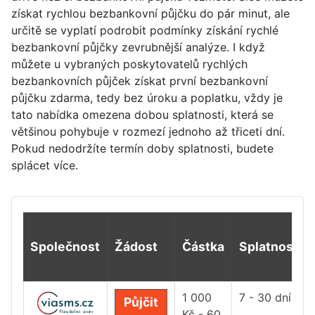
získat rychlou bezbankovní půjčku do pár minut, ale
určitě se vyplatí podrobit podmínky získání rychlé
bezbankovní půjčky zevrubnější analýze. I když
můžete u vybraných poskytovatelů rychlých
bezbankovních půjček získat první bezbankovní
půjčku zdarma, tedy bez úroku a poplatku, vždy je
tato nabídka omezena dobou splatnosti, která se
většinou pohybuje v rozmezí jednoho až třiceti dní.
Pokud nedodržíte termín doby splatnosti, budete
splácet více.
Společnost
Žádost
Částka
Splatnost
1 000
7 - 30 dní
Půjčit
Kč - 60